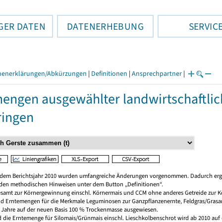
GER DATEN
DATENERHEBUNG
SERVIC
henerklärungen/Abkürzungen
|
Definitionen
|
Ansprechpartner
|
engen ausgewählter landwirtschaftlic
ringen
dem Berichtsjahr 2010 wurden umfangreiche Änderungen vorgenommen. Dadurch erge
n den methodischen Hinweisen unter dem Button „Definitionen“.
gesamt zur Körnergewinnung einschl. Körnermais und CCM ohne anderes Getreide zur 
und Erntemengen für die Merkmale Leguminosen zur Ganzpflanzenernte, Feldgras/Gras
e Jahre auf der neuen Basis 100 % Trockenmasse ausgewiesen.
d die Erntemenge für Silomais/Grünmais einschl. Lieschkolbenschrot wird ab 2010 auf 