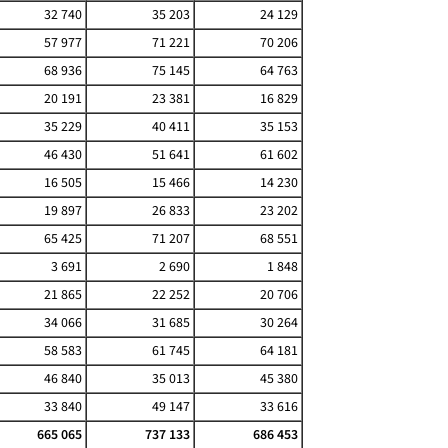
32 740
35 203
24 129
57 977
71 221
70 206
68 936
75 145
64 763
20 191
23 381
16 829
35 229
40 411
35 153
46 430
51 641
61 602
16 505
15 466
14 230
19 897
26 833
23 202
65 425
71 207
68 551
3 691
2 690
1 848
21 865
22 252
20 706
34 066
31 685
30 264
58 583
61 745
64 181
46 840
35 013
45 380
33 840
49 147
33 616
665 065
737 133
686 453