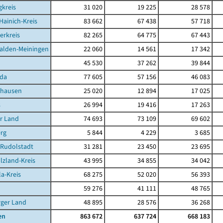
kreis
31 020
19 225
28 578
Hainich-Kreis
83 662
67 438
57 718
erkreis
82 265
64 775
67 443
alden-Meiningen
22 060
14 561
17 342
45 530
37 262
39 844
da
77 605
57 156
46 083
ghausen
25 020
12 894
17 025
s
26 994
19 416
17 263
r Land
74 693
73 109
69 602
rg
5 844
4 229
3 685
-Rudolstadt
31 281
23 450
23 695
lzland-Kreis
43 995
34 855
34 042
la-Kreis
68 275
52 020
56 393
59 276
41 111
48 765
rger Land
48 895
28 576
36 268
en
863 672
637 724
668 183