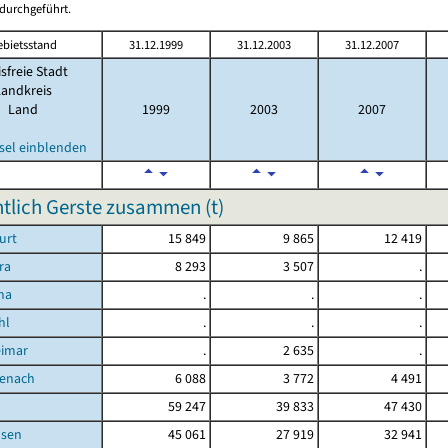
durchgeführt.
ebietsstand
31.12.1999
31.12.2003
31.12.2007
isfreie Stadt
Landkreis
Land
1999
2003
2007
sel einblenden
tlich Gerste zusammen (t)
urt
15 849
9 865
12 419
ra
8 293
3 507
.
na
.
.
.
hl
.
.
.
eimar
.
2 635
.
senach
6 088
3 772
4 491
d
59 247
39 833
47 430
sen
45 061
27 919
32 941