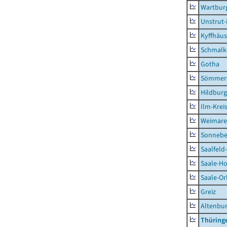
Wartburg
Unstrut-
Kyffhäus
Schmalk
Gotha
Sömmer
Hildbur
Ilm-Krei
Weimare
Sonnebe
Saalfeld
Saale-Ho
Saale-Or
Greiz
Altenbu
Thüring