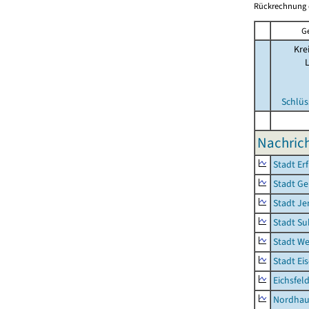
Rückrechnung 
G
Kre
Schlüs
Nachrich
Stadt Erf
Stadt Ge
Stadt Je
Stadt Su
Stadt W
Stadt Ei
Eichsfel
Nordhau