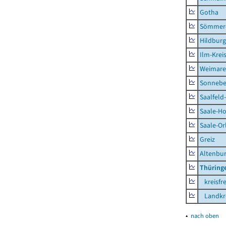
Gotha
Sömmer
Hildbur
Ilm-Krei
Weimare
Sonnebe
Saalfeld
Saale-Ho
Saale-Or
Greiz
Altenbu
Thüring
kreisfre
Landkre
▴
nach oben