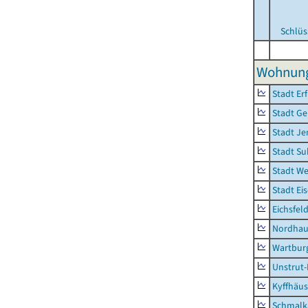
Schlüs
Wohnunge
Stadt Erf
Stadt Ge
Stadt Je
Stadt Su
Stadt W
Stadt Ei
Eichsfel
Nordhau
Wartburg
Unstrut-
Kyffhäus
Schmalk