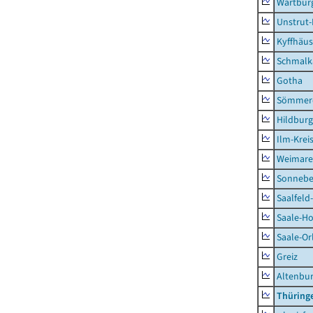
Wartburg
Unstrut-
Kyffhäus
Schmalk
Gotha
Sömmer
Hildbur
Ilm-Krei
Weimare
Sonnebe
Saalfeld
Saale-Ho
Saale-Or
Greiz
Altenbu
Thüring