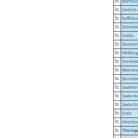
Wartburg
Unstrut-
Kyffhäus
Schmalk
Gotha
Sömmer
Hildbur
Ilm-Krei
Weimare
Sonnebe
Saalfeld
Saale-Ho
Saale-Or
Greiz
Altenbu
Thüring