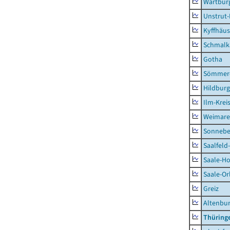
Wartburg
Unstrut-
Kyffhäus
Schmalk
Gotha
Sömmer
Hildbur
Ilm-Krei
Weimare
Sonnebe
Saalfeld
Saale-Ho
Saale-Or
Greiz
Altenbu
Thüring