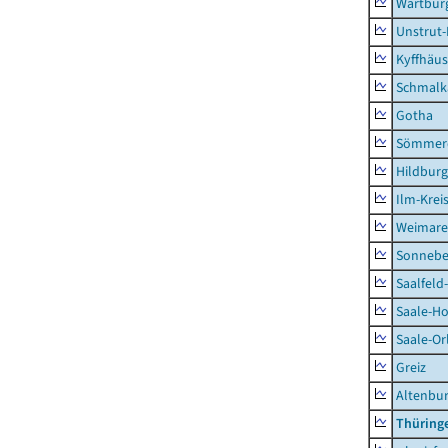
Wartburg
Unstrut-
Kyffhäus
Schmalk
Gotha
Sömmer
Hildbur
Ilm-Krei
Weimare
Sonnebe
Saalfeld
Saale-Ho
Saale-Or
Greiz
Altenbu
Thüring