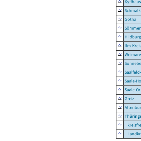
Kyffhäus
Schmalk
Gotha
Sömmer
Hildbur
Ilm-Krei
Weimare
Sonnebe
Saalfeld
Saale-Ho
Saale-Or
Greiz
Altenbu
Thüring
kreisfre
Landkre