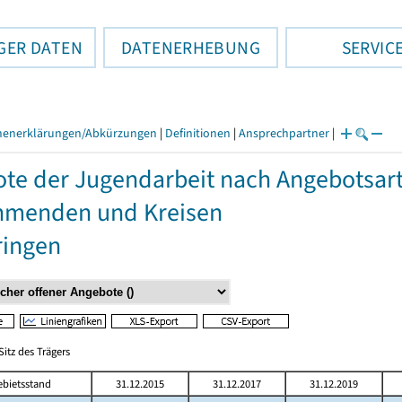
GER DATEN
DATENERHEBUNG
SERVIC
henerklärungen/Abkürzungen
|
Definitionen
|
Ansprechpartner
|
te der Jugendarbeit nach Angebotsar
hmenden und Kreisen
ringen
itz des Trägers
ebietsstand
31.12.2015
31.12.2017
31.12.2019