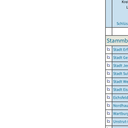
Kre
Schlüs
Stammbe
Stadt Erf
Stadt Ge
Stadt Je
Stadt Su
Stadt W
Stadt Ei
Eichsfel
Nordhau
Wartburg
Unstrut-