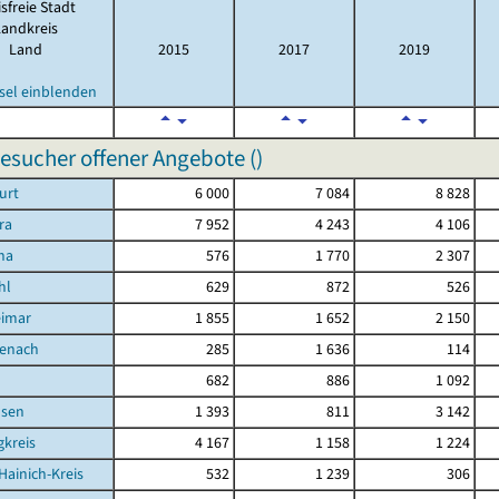
isfreie Stadt
Landkreis
Land
2015
2017
2019
sel einblenden
sucher offener Angebote (
)
urt
6 000
7 084
8 828
ra
7 952
4 243
4 106
na
576
1 770
2 307
hl
629
872
526
eimar
1 855
1 652
2 150
senach
285
1 636
114
d
682
886
1 092
sen
1 393
811
3 142
kreis
4 167
1 158
1 224
Hainich-Kreis
532
1 239
306