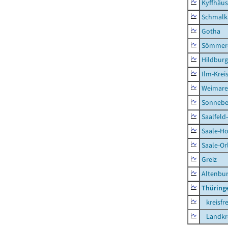
Kyffhäus
Schmalk
Gotha
Sömmer
Hildbur
Ilm-Krei
Weimare
Sonnebe
Saalfeld
Saale-Ho
Saale-Or
Greiz
Altenbu
Thüring
kreisfre
Landkre