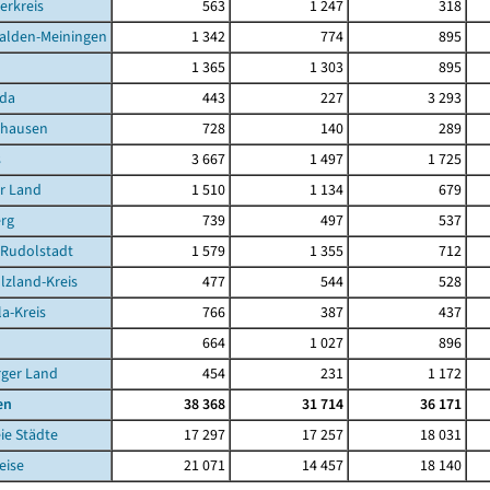
erkreis
563
1 247
318
alden-Meiningen
1 342
774
895
1 365
1 303
895
da
443
227
3 293
ghausen
728
140
289
s
3 667
1 497
1 725
r Land
1 510
1 134
679
rg
739
497
537
-Rudolstadt
1 579
1 355
712
lzland-Kreis
477
544
528
la-Kreis
766
387
437
664
1 027
896
rger Land
454
231
1 172
en
38 368
31 714
36 171
ie Städte
17 297
17 257
18 031
ise
21 071
14 457
18 140