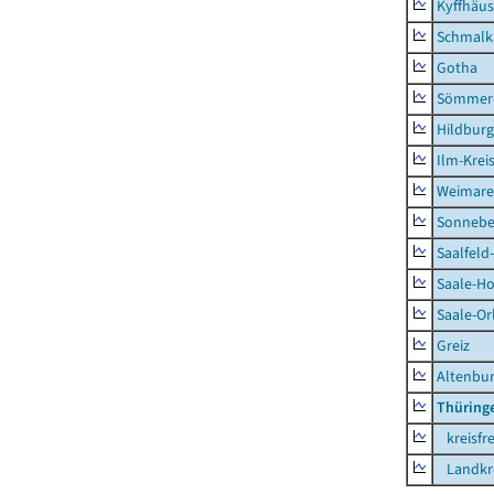
Kyffhäus
Schmalk
Gotha
Sömmer
Hildbur
Ilm-Krei
Weimare
Sonnebe
Saalfeld
Saale-Ho
Saale-Or
Greiz
Altenbu
Thüring
kreisfre
Landkre