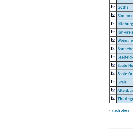
Gotha
Sömmer
Hildbur
Ilm-Krei
Weimare
Sonnebe
Saalfeld
Saale-Ho
Saale-Or
Greiz
Altenbu
Thüring
▴
nach oben