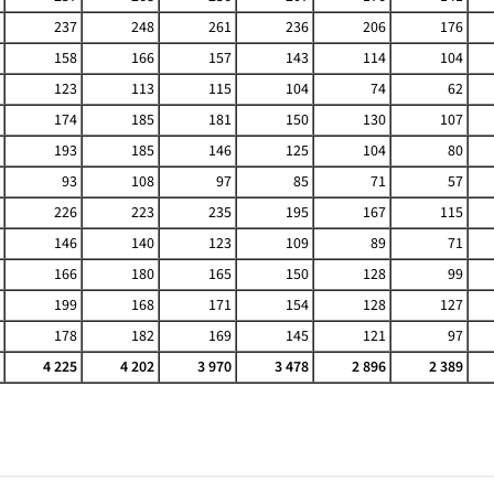
237
248
261
236
206
176
158
166
157
143
114
104
123
113
115
104
74
62
174
185
181
150
130
107
193
185
146
125
104
80
93
108
97
85
71
57
226
223
235
195
167
115
146
140
123
109
89
71
166
180
165
150
128
99
199
168
171
154
128
127
178
182
169
145
121
97
4 225
4 202
3 970
3 478
2 896
2 389