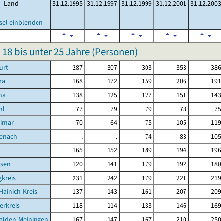
Land
31.12.1995
31.12.1997
31.12.1999
31.12.2001
31.12.2003
sel einblenden
n 18 bis unter 25 Jahre (Personen)
urt
287
307
303
353
386
ra
168
172
159
206
191
na
138
125
127
151
143
hl
77
79
79
78
75
eimar
70
64
75
105
119
senach
.
.
74
83
105
d
165
152
189
194
196
sen
120
141
179
192
180
kreis
231
242
179
221
219
Hainich-Kreis
137
143
161
207
209
erkreis
118
114
133
146
169
alden-Meiningen
167
147
167
210
250