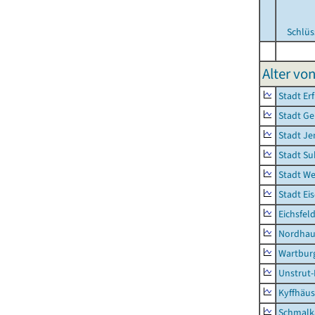
Schlüs
Alter vo
Stadt Erf
Stadt Ge
Stadt Je
Stadt Su
Stadt W
Stadt Ei
Eichsfel
Nordhau
Wartburg
Unstrut-
Kyffhäus
Schmalk