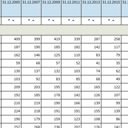
31.12.2005
31.12.2007
31.12.2009
31.12.2011
31.12.2013
31.12.2015
31.
409
399
419
339
287
258
187
190
185
182
142
117
162
146
125
110
83
79
59
68
57
52
41
35
130
137
132
103
74
62
103
92
83
85
68
49
209
203
195
182
165
122
192
185
178
142
126
107
210
219
190
166
139
99
224
218
191
191
155
139
190
179
159
123
108
86
257
268
236
207
176
141