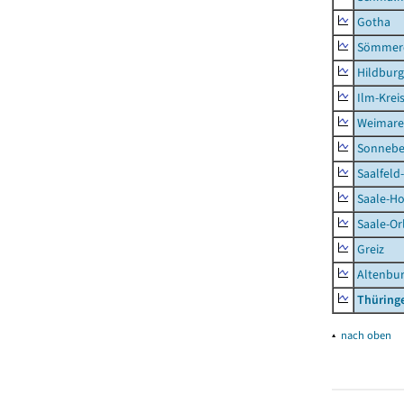
Gotha
Sömmer
Hildbur
Ilm-Krei
Weimare
Sonnebe
Saalfeld
Saale-Ho
Saale-Or
Greiz
Altenbu
Thüring
▴
nach oben