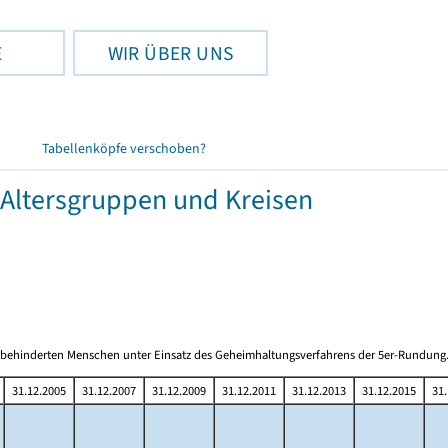
E
WIR ÜBER UNS
Tabellenköpfe verschoben?
Altersgruppen und Kreisen
hwerbehinderten Menschen unter Einsatz des Geheimhaltungsverfahrens der 5er-Rundung
31.12.2005
31.12.2007
31.12.2009
31.12.2011
31.12.2013
31.12.2015
31