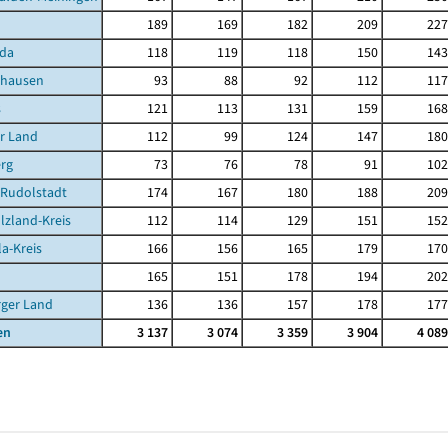
189
169
182
209
227
da
118
119
118
150
143
ghausen
93
88
92
112
117
s
121
113
131
159
168
r Land
112
99
124
147
180
rg
73
76
78
91
102
-Rudolstadt
174
167
180
188
209
lzland-Kreis
112
114
129
151
152
la-Kreis
166
156
165
179
170
165
151
178
194
202
rger Land
136
136
157
178
177
en
3 137
3 074
3 359
3 904
4 089