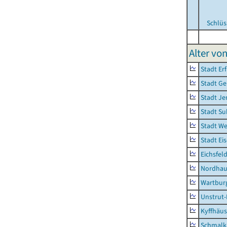
Schlüs
Alter vo
Stadt Erf
Stadt Ge
Stadt Je
Stadt Su
Stadt W
Stadt Ei
Eichsfel
Nordhau
Wartburg
Unstrut-
Kyffhäus
Schmalk