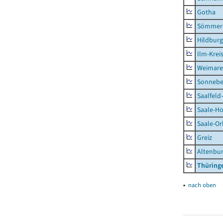
Gotha
Sömmer
Hildbur
Ilm-Krei
Weimare
Sonnebe
Saalfeld
Saale-Ho
Saale-Or
Greiz
Altenbu
Thüring
▴
nach oben