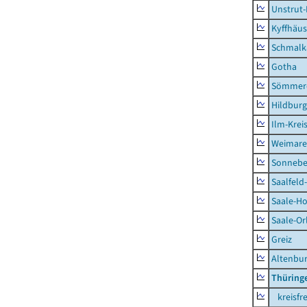
Unstrut-
Kyffhäus
Schmalk
Gotha
Sömmer
Hildbur
Ilm-Krei
Weimare
Sonnebe
Saalfeld
Saale-Ho
Saale-Or
Greiz
Altenbu
Thüring
kreisfre