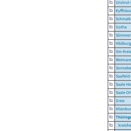
Unstrut-
Kyffhäus
Schmalk
Gotha
Sömmer
Hildbur
Ilm-Krei
Weimare
Sonnebe
Saalfeld
Saale-Ho
Saale-Or
Greiz
Altenbu
Thüring
kreisfre