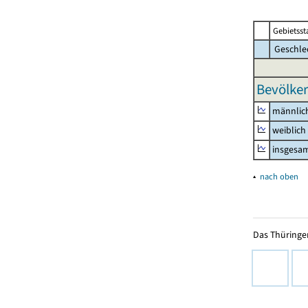
Gebietsst
Geschle
Bevölker
männlic
weiblich
insgesa
▴
nach oben
Das Thüringer