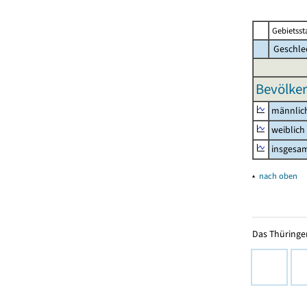
Gebietsst
Geschle
Bevölker
männlic
weiblich
insgesa
▴
nach oben
Das Thüringer