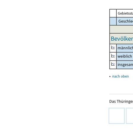
Gebietsst
Geschle
Bevölker
männlic
weiblich
insgesa
▴
nach oben
Das Thüringer