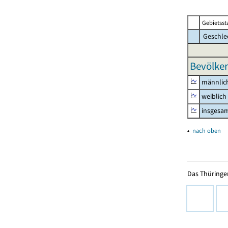
Gebietsst
Geschle
Bevölker
männlic
weiblich
insgesa
▴
nach oben
Das Thüringer