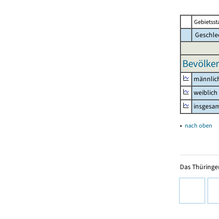
Gebietsst
Geschle
Bevölker
männlic
weiblich
insgesa
▴
nach oben
Das Thüringer