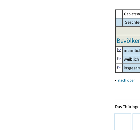
Gebietsst
Geschle
Bevölker
männlic
weiblich
insgesa
▴
nach oben
Das Thüringer