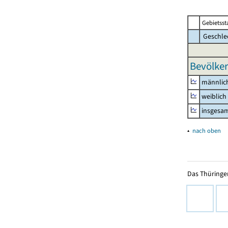
Gebietsst
Geschle
Bevölker
männlic
weiblich
insgesa
▴
nach oben
Das Thüringer