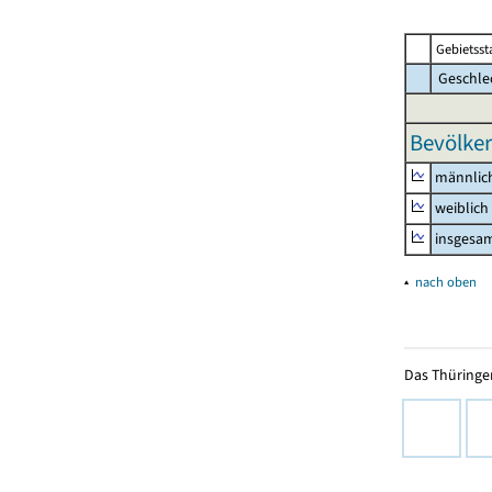
Gebietsst
Geschle
Bevölker
männlic
weiblich
insgesa
▴
nach oben
Das Thüringer