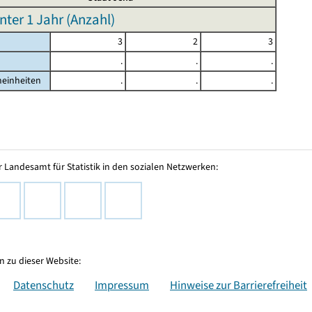
nter 1 Jahr (Anzahl)
3
2
3
.
.
.
heinheiten
.
.
.
 Landesamt für Statistik in den sozialen Netzwerken:
 zu dieser Website:
Datenschutz
Impressum
Hinweise zur Barrierefreiheit