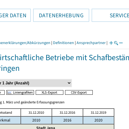
GER DATEN
DATENERHEBUNG
SERVIC
henerklärungen/Abkürzungen
|
Definitionen
|
Ansprechpartner
|
rtschaftliche Betriebe mit Schafbestä
ringen
ag 1. März und geänderte Erfassungsgrenzen
etsstand
31.12.2010
31.12.2016
31.12.2019
rkmal
2010
2016
2020
Stadt Jena