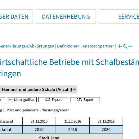
GER DATEN
DATENERHEBUNG
SERVIC
henerklärungen/Abkürzungen
|
Definitionen
|
Ansprechpartner
|
rtschaftliche Betriebe mit Schafbestä
ringen
ag 1. März und geänderte Erfassungsgrenzen
etsstand
31.12.2010
31.12.2016
31.12.2019
rkmal
2010
2016
2020
Stadt Jena