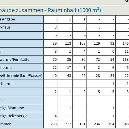
St
äude zusammen - Rauminhalt (
1000 m³
)
ne Angabe
.
1
1
-
-
-
sivhaus
3
.
.
.
.
.
-
-
-
-
-
-
89
113
108
129
92
145
om
3
1
4
1
0
11
nwärme/Fernkälte
70
35
30
72
54
163
thermie
22
17
7
2
6
5
eltthermie (Luft/Wasser)
40
43
29
28
34
22
arthermie
-
-
-
-
1
1
2
1
2
5
5
3
as
-
-
-
-
-
-
stige Biomasse
-
1
-
-
1
-
stige Heizenergie
4
-
-
-
1
-
sammen
233
212
181
236
194
348