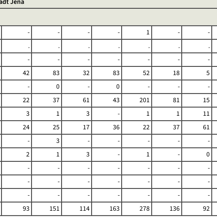
adt Jena
-
-
-
-
1
-
-
.
.
.
.
.
.
.
-
-
-
-
-
-
-
42
83
32
83
52
18
5
-
0
-
0
-
-
-
22
37
61
43
201
81
15
3
1
3
-
1
1
11
24
25
17
36
22
37
61
-
3
-
-
-
-
-
2
1
3
-
1
-
0
-
-
-
-
-
-
-
-
-
-
-
-
-
-
-
-
-
-
-
-
-
93
151
114
163
278
136
92