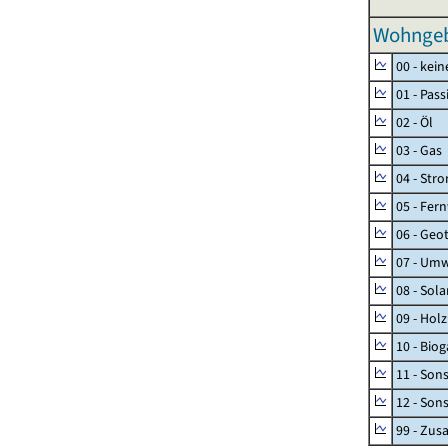
Wohngeb
00 - kei
01 - Pas
02 - Öl
03 - Gas
04 - Str
05 - Fer
06 - Geo
07 - Umw
08 - Sol
09 - Holz
10 - Biog
11 - Son
12 - Son
99 - Zu