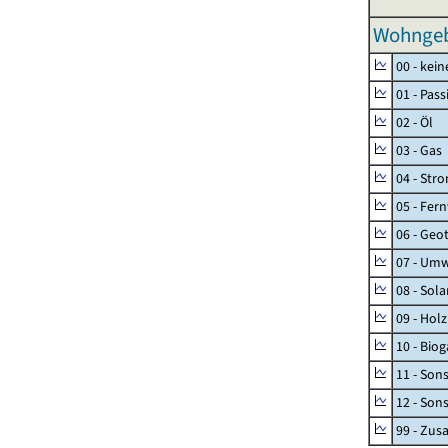
Wohngeb
00 - kei
01 - Pas
02 - Öl
03 - Gas
04 - Str
05 - Fer
06 - Geo
07 - Umw
08 - Sol
09 - Holz
10 - Biog
11 - Son
12 - Son
99 - Zu