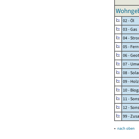
Wohngeb
02 - Öl
03 - Gas
04 - Str
05 - Fer
06 - Geo
07 - Umw
08 - Sol
09 - Holz
10 - Biog
11 - Son
12 - Son
99 - Zu
▴
nach oben