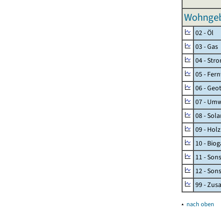
Wohngeb
02 - Öl
03 - Gas
04 - Str
05 - Fer
06 - Geo
07 - Umw
08 - Sol
09 - Holz
10 - Biog
11 - Son
12 - Son
99 - Zu
▴
nach oben