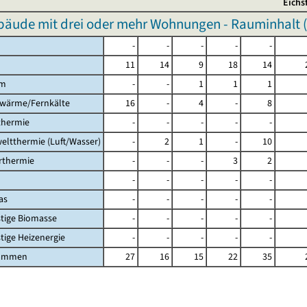
Eichs
äude mit drei oder mehr Wohnungen - Rauminhalt (
-
-
-
-
-
11
14
9
18
14
om
-
-
1
1
1
nwärme/Fernkälte
16
-
4
-
8
thermie
-
-
-
-
-
eltthermie (Luft/Wasser)
-
2
1
-
10
arthermie
-
-
-
3
2
-
-
-
-
-
as
-
-
-
-
-
stige Biomasse
-
-
-
-
-
stige Heizenergie
-
-
-
-
-
sammen
27
16
15
22
35