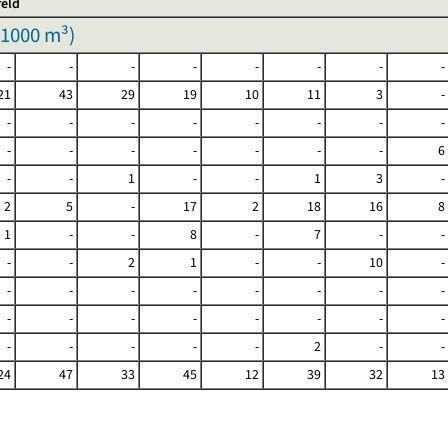
feld
1000 m³
)
-
-
-
-
-
-
-
-
21
43
29
19
10
11
3
-
-
-
-
-
-
-
-
-
-
-
-
-
-
-
-
6
-
-
1
-
-
1
3
-
2
5
-
17
2
18
16
8
1
-
-
8
-
7
-
-
-
-
2
1
-
-
10
-
-
-
-
-
-
-
-
-
-
-
-
-
-
-
-
-
-
-
-
-
-
2
-
-
24
47
33
45
12
39
32
13