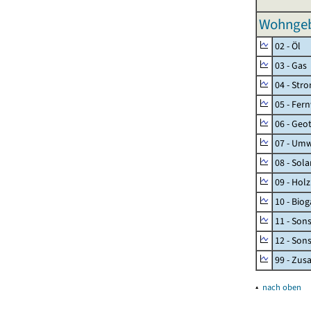
Wohngeb
02 - Öl
03 - Gas
04 - Str
05 - Fer
06 - Geo
07 - Umw
08 - Sol
09 - Holz
10 - Biog
11 - Son
12 - Son
99 - Zu
▴
nach oben