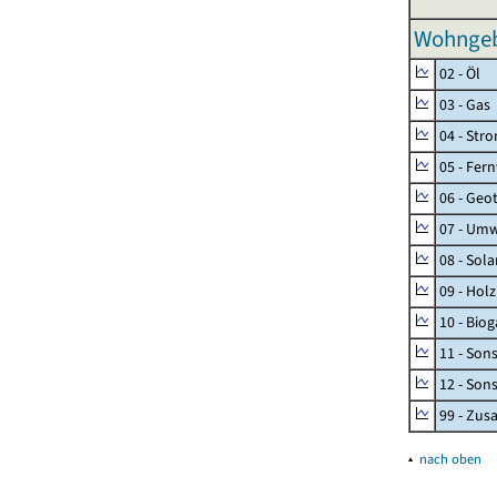
Wohngeb
02 - Öl
03 - Gas
04 - Str
05 - Fer
06 - Geo
07 - Umw
08 - Sol
09 - Holz
10 - Biog
11 - Son
12 - Son
99 - Zu
▴
nach oben