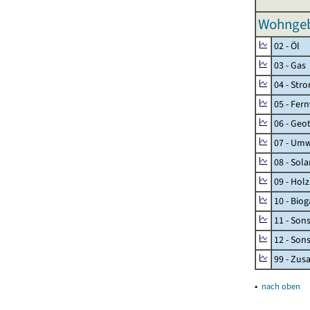
Wohngeb
02 - Öl
03 - Gas
04 - Str
05 - Fer
06 - Geo
07 - Umw
08 - Sol
09 - Holz
10 - Biog
11 - Son
12 - Son
99 - Zu
▴
nach oben