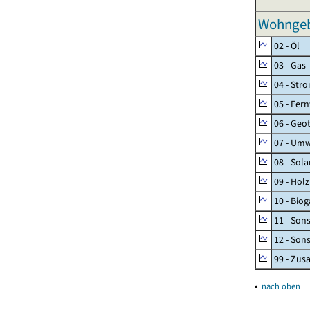
Wohngebä
02 - Öl
03 - Gas
04 - Str
05 - Fer
06 - Geo
07 - Umw
08 - Sol
09 - Holz
10 - Biog
11 - Son
12 - Son
99 - Zu
▴
nach oben