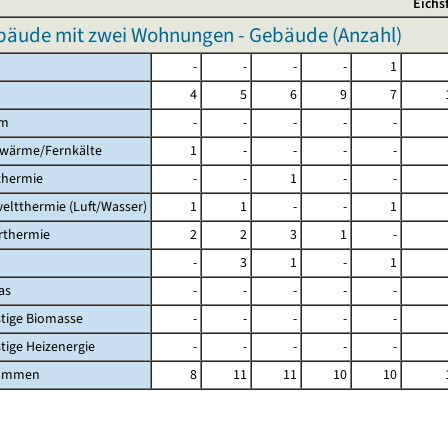
Eichs
äude mit zwei Wohnungen - Gebäude (Anzahl)
-
-
-
-
1
4
5
6
9
7
om
-
-
-
-
-
nwärme/Fernkälte
1
-
-
-
-
thermie
-
-
1
-
-
eltthermie (Luft/Wasser)
1
1
-
-
1
arthermie
2
2
3
1
-
-
3
1
-
1
as
-
-
-
-
-
stige Biomasse
-
-
-
-
-
stige Heizenergie
-
-
-
-
-
sammen
8
11
11
10
10