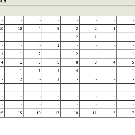
feld
-
-
-
-
-
-
-
-
10
10
4
9
2
2
1
-
-
-
-
-
2
1
-
-
-
-
-
1
-
-
-
-
1
1
2
-
2
-
-
1
4
1
3
5
8
8
4
5
-
1
1
1
4
-
-
1
-
2
-
1
-
-
-
-
-
-
-
-
-
-
-
-
-
-
-
-
-
-
-
-
-
-
-
-
-
-
-
-
15
15
10
17
18
11
5
7