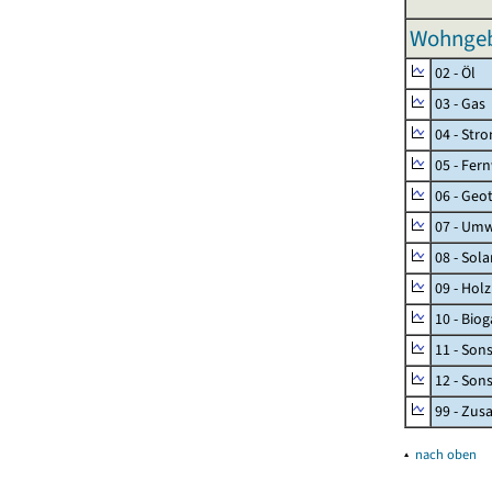
Wohngeb
02 - Öl
03 - Gas
04 - Str
05 - Fer
06 - Geo
07 - Umw
08 - Sol
09 - Holz
10 - Biog
11 - Son
12 - Son
99 - Zu
▴
nach oben