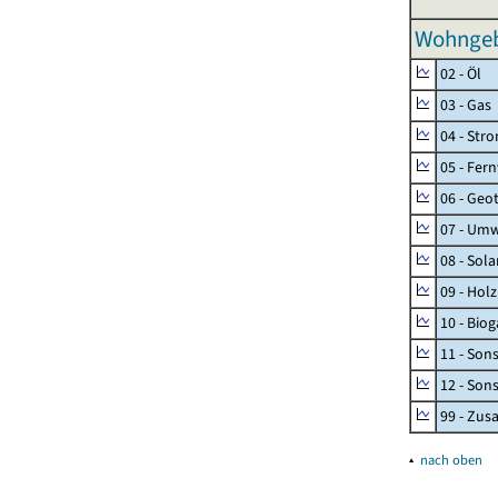
Wohngeb
02 - Öl
03 - Gas
04 - Str
05 - Fer
06 - Geo
07 - Umw
08 - Sol
09 - Holz
10 - Biog
11 - Son
12 - Son
99 - Zu
▴
nach oben