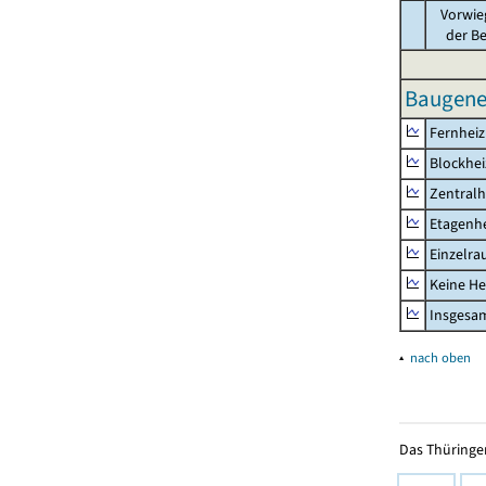
Vorwie
der B
Baugene
Fernhei
Blockhe
Zentralh
Etagenh
Einzelr
Keine He
Insgesa
▴
nach oben
Das Thüringer