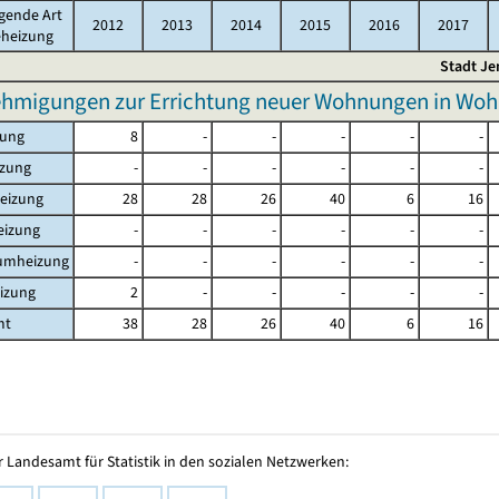
gende Art
2012
2013
2014
2015
2016
2017
eheizung
Stadt Je
hmigungen zur Errichtung neuer Wohnungen in Woh
zung
8
-
-
-
-
-
izung
-
-
-
-
-
-
eizung
28
28
26
40
6
16
eizung
-
-
-
-
-
-
aumheizung
-
-
-
-
-
-
izung
2
-
-
-
-
-
mt
38
28
26
40
6
16
 Landesamt für Statistik in den sozialen Netzwerken: