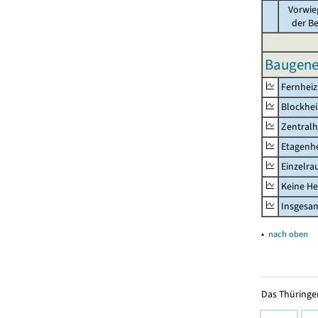
Vorwie
der B
Baugene
Fernhei
Blockhe
Zentralh
Etagenh
Einzelr
Keine He
Insgesa
▴
nach oben
Das Thüringer