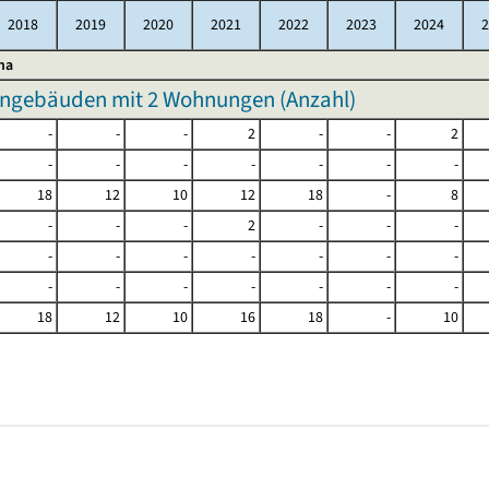
2018
2019
2020
2021
2022
2023
2024
2
na
ngebäuden mit 2 Wohnungen (Anzahl)
-
-
-
2
-
-
2
-
-
-
-
-
-
-
18
12
10
12
18
-
8
-
-
-
2
-
-
-
-
-
-
-
-
-
-
-
-
-
-
-
-
-
18
12
10
16
18
-
10