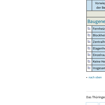
Vorwie
der B
Baugene
Fernhei
Blockhe
Zentralh
Etagenh
Einzelr
Keine He
Insgesa
▴
nach oben
Das Thüringer