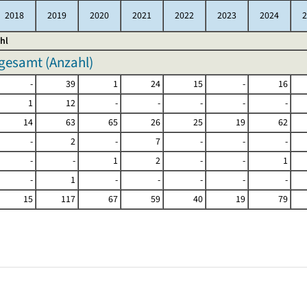
2018
2019
2020
2021
2022
2023
2024
2
hl
gesamt (Anzahl)
-
39
1
24
15
-
16
1
12
-
-
-
-
-
14
63
65
26
25
19
62
-
2
-
7
-
-
-
-
-
1
2
-
-
1
-
1
-
-
-
-
-
15
117
67
59
40
19
79