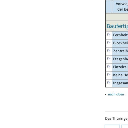
Vorwie
der B
Baufert
Fernhei
Blockhe
Zentralh
Etagenh
Einzelr
Keine He
Insgesa
▴
nach oben
Das Thüringer