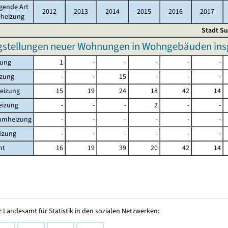
gende Art
2012
2013
2014
2015
2016
2017
eheizung
Stadt Su
igstellungen neuer Wohnungen in Wohngebäuden ins
zung
1
-
-
-
-
-
izung
-
-
15
-
-
-
eizung
15
19
24
18
42
14
eizung
-
-
-
2
-
-
aumheizung
-
-
-
-
-
-
izung
-
-
-
-
-
-
mt
16
19
39
20
42
14
 Landesamt für Statistik in den sozialen Netzwerken: