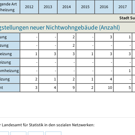
gende Art
2012
2013
2014
2015
2016
2017
eheizung
Stadt Su
gstellungen neuer Nichtwohngebäude (Anzahl)
zung
-
-
2
-
3
1
izung
-
-
2
-
-
-
eizung
1
3
3
1
3
3
eizung
-
-
-
-
-
-
aumheizung
-
-
-
-
-
1
izung
2
1
2
1
4
-
mt
3
4
9
2
10
5
 Landesamt für Statistik in den sozialen Netzwerken: