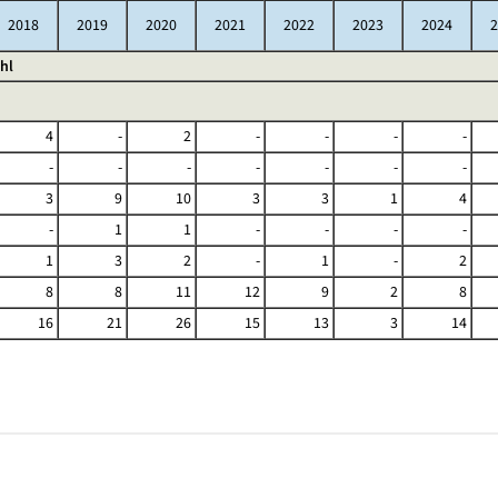
2018
2019
2020
2021
2022
2023
2024
2
hl
4
-
2
-
-
-
-
-
-
-
-
-
-
-
3
9
10
3
3
1
4
-
1
1
-
-
-
-
1
3
2
-
1
-
2
8
8
11
12
9
2
8
16
21
26
15
13
3
14