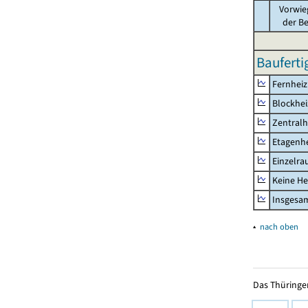
Vorwie
der B
Bauferti
Fernhei
Blockhe
Zentralh
Etagenh
Einzelr
Keine He
Insgesa
▴
nach oben
Das Thüringer