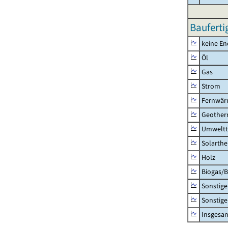
Baufert
keine En
Öl
Gas
Strom
Fernwär
Geother
Umweltth
Solarthe
Holz
Biogas/
Sonstig
Sonstige
Insgesa