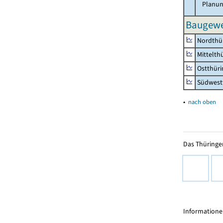
Planun
Baugewe
Nordthü
Mittelth
Ostthür
Südwest
▴
nach oben
Das Thüringer
Informationen