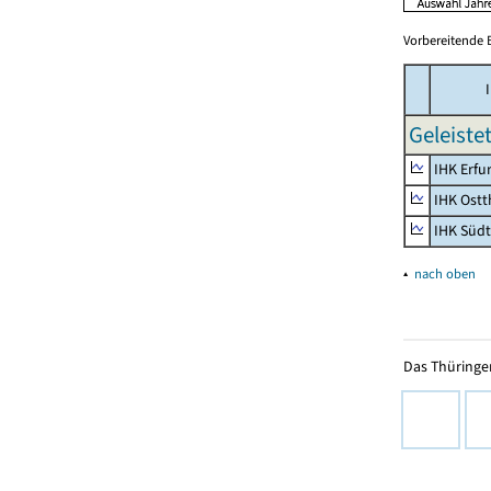
Vorbereitende 
I
Geleiste
IHK Erfu
IHK Ostt
IHK Süd
▴
nach oben
Das Thüringer