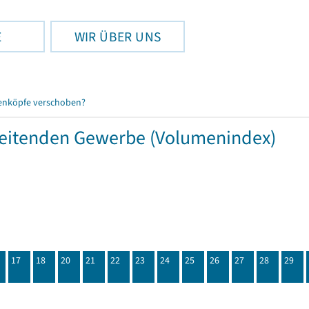
E
WIR ÜBER UNS
enköpfe verschoben?
beitenden Gewerbe (Volumenindex)
17
18
20
21
22
23
24
25
26
27
28
29