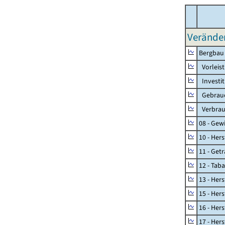
Veränder
Bergbau
Vorleis
Investi
Gebrauc
Verbrau
08 - Gew
10 - Her
11 - Get
12 - Tab
13 - Hers
15 - Her
16 - Her
17 - Her