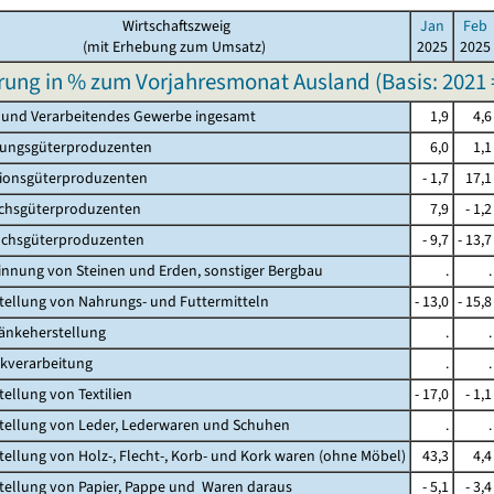
Wirtschaftszweig
Jan
Feb
(mit Erhebung zum Umsatz)
2025
2025
ung in % zum Vorjahresmonat Ausland (
Basis: 2021 
 und Verarbeitendes Gewerbe ingesamt
1,9
4,6
tungsgüterproduzenten
6,0
1,1
tionsgüterproduzenten
- 1,7
17,1
hsgüterproduzenten
7,9
- 1,2
chsgüterproduzenten
- 9,7
- 13,7
innung von Steinen und Erden, sonstiger Bergbau
.
.
stellung von Nahrungs- und Futtermitteln
- 13,0
- 15,8
ränkeherstellung
.
.
akverarbeitung
.
.
tellung von Textilien
- 17,0
- 1,1
stellung von Leder, Lederwaren und Schuhen
.
.
stellung von Holz-, Flecht-, Korb- und Kork waren (ohne Möbel)
43,3
4,4
stellung von Papier, Pappe und Waren daraus
- 5,1
- 3,4