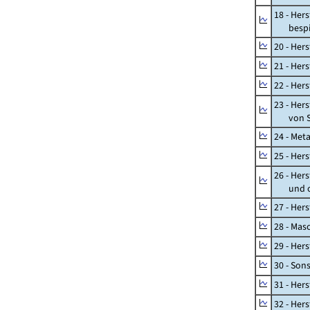
18 - Her
bespiel
20 - Her
21 - Her
22 - Her
23 - Her
von St
24 - Met
25 - Her
26 - Her
und opt
27 - Her
28 - Mas
29 - Her
30 - Son
31 - Her
32 - Her