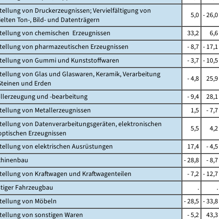
stellung von Druckerzeugnissen; Vervielfältigung von
5,0
- 26,0
ten Ton-, Bild- und Datenträgern
stellung von chemischen Erzeugnissen
33,2
6,6
stellung von pharmazeutischen Erzeugnissen
- 8,7
- 17,1
stellung von Gummi und Kunststoffwaren
- 3,7
- 10,5
stellung von Glas und Glaswaren, Keramik, Verarbeitung
- 4,8
25,9
einen und Erden
allerzeugung und -bearbeitung
- 9,4
28,1
stellung von Metallerzeugnissen
1,5
- 7,7
stellung von Datenverarbeitungsgeräten, elektronischen
5,5
4,2
ischen Erzeugnissen
stellung von elektrischen Ausrüstungen
17,4
- 4,5
chinenbau
- 28,8
- 8,7
stellung von Kraftwagen und Kraftwagenteilen
- 7,2
- 12,7
stiger Fahrzeugbau
.
.
stellung von Möbeln
- 28,5
- 33,8
stellung von sonstigen Waren
- 5,2
43,3