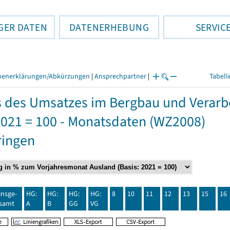
GER DATEN
DATENERHEBUNG
SERVIC
henerklärungen/Abkürzungen
|
Ansprechpartner
|
Tabell
s des Umsatzes im Bergbau und Verar
2021 = 100 - Monatsdaten (WZ2008)
ringen
insge-
HG:
HG:
HG:
HG:
8
10
11
12
13
15
16
samt
A
B
GG
VG