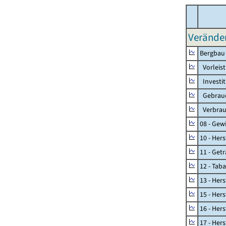
Verände
Bergbau
Vorleis
Investi
Gebrauc
Verbrau
08 - Gew
10 - Her
11 - Get
12 - Tab
13 - Hers
15 - Her
16 - Her
17 - Her