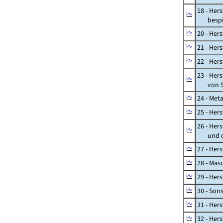
18 - Her
bespiel
20 - Her
21 - Her
22 - Her
23 - Her
von St
24 - Met
25 - Her
26 - Her
und opt
27 - Her
28 - Mas
29 - Her
30 - Son
31 - Her
32 - Her