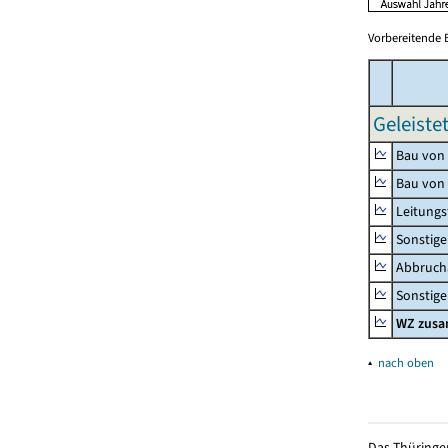
Vorbereitende 
Geleiste
Bau von
Bau von
Leitungs
Sonstige
Abbrucha
Sonstige 
WZ zus
▴
nach oben
Das Thüringer