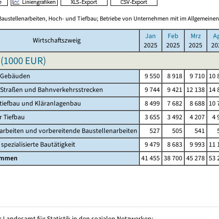
Baustellenarbeiten, Hoch- und Tiefbau; Betriebe von Unternehmen mit im Allgemeinen
Jan
Feb
Mrz
A
Wirtschaftszweig
2025
2025
2025
20
(
1000 EUR
)
 Gebäuden
9 550
8 918
9 710
10 
 Straßen und Bahnverkehrsstrecken
9 744
9 421
12 138
14 
tiefbau und Kläranlagenbau
8 499
7 682
8 688
10 
r Tiefbau
3 655
3 492
4 207
4 
rbeiten und vorbereitende Baustellenarbeiten
527
505
541
spezialisierte Bautätigkeit
9 479
8 683
9 993
11 
ammen
41 455
38 700
45 278
53 
 Landesamt für Statistik in den sozialen Netzwerken: