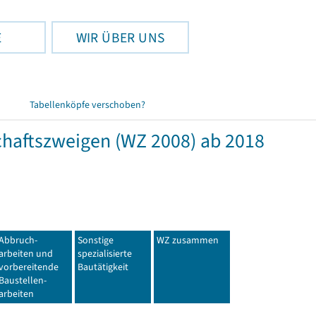
E
WIR ÜBER UNS
Tabellenköpfe verschoben?
haftszweigen (WZ 2008) ab 2018
Abbruch-
Sonstige
WZ zusammen
arbeiten und
spezialisierte
vorbereitende
Bautätigkeit
Baustellen-
arbeiten