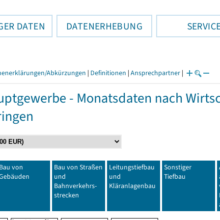
GER DATEN
DATENERHEBUNG
SERVIC
henerklärungen/Abkürzungen
|
Definitionen
|
Ansprechpartner
|
ptgewerbe - Monatsdaten nach Wirtsc
ringen
Bau von
Bau von Straßen
Leitungstiefbau
Sonstiger
Gebäuden
und
und
Tiefbau
Bahnverkehrs-
Kläranlagenbau
strecken