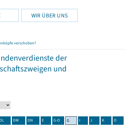
E
WIR ÜBER UNS
enköpfe verschoben?
tundenverdienste der
tschaftszweigen und
DL
DM
DN
E
G-O
I
J
K
O
G