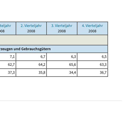
rteljahr
2. Vierteljahr
3. Vierteljahr
4. Vierteljahr
008
2008
2008
2008
hrzeugen und Gebrauchsgütern
7,1
6,7
6,3
6,5
62,7
64,2
65,6
63,3
37,3
35,8
34,4
36,7