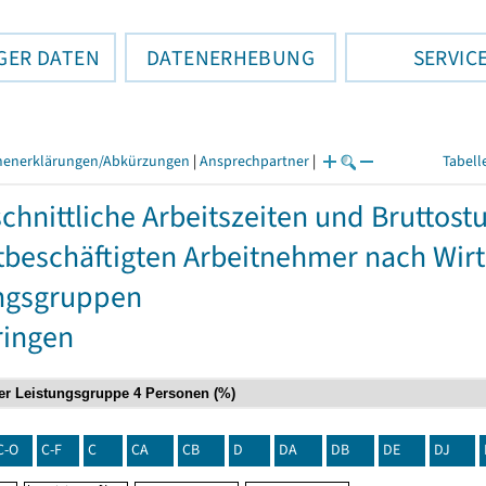
GER DATEN
DATENERHEBUNG
SERVIC
henerklärungen/Abkürzungen
|
Ansprechpartner
|
Tabell
chnittliche Arbeitszeiten und Bruttos
itbeschäftigten Arbeitnehmer nach Wir
ngsgruppen
ringen
C-O
C-F
C
CA
CB
D
DA
DB
DE
DJ