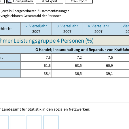
en jeweils übergeordneten Zusammenfassungen
er vergleichbaren Gesamtzahl der Personen
2. Vierteljahr
3. Vierteljahr
4. Vierteljahr
1. Vie
chlecht
2007
2007
2007
2
hmer Leistungsgruppe 4 Personen (%)
G Handel; Instandhaltung und Reparatur von Kraftfa
mt
7,6
7,2
7,5
61,6
63,5
60,9
38,4
36,5
39,1
 Landesamt für Statistik in den sozialen Netzwerken: