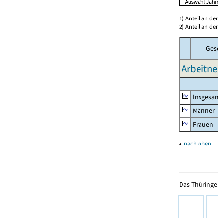
1) Anteil an d
2) Anteil an d
Ges
Arbeitne
Insgesa
Männer
Frauen
▴
nach oben
Das Thüringer