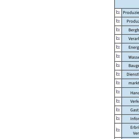
Produzie
Produzi
Bergbau
Verarb
Energi
Wasser
Bauge
Dienstl
marktbe
Hand
Verkeh
Gastg
Inform
Erbring
Versic