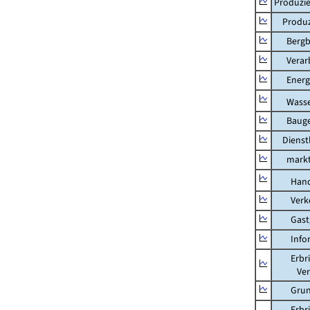
Produzie
Produzi
Bergbau
Verarb
Energi
Wasser
Bauge
Dienstl
marktbe
Hand
Verkeh
Gastg
Inform
Erbring
Versic
Grunds
Erbring