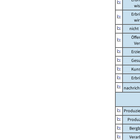
wissens
Erbring
wirtsch
nicht m
Öffentl
Verteid
Erziehu
Gesundh
Kunst, 
Erbring
nachricht
Produzie
Produzi
Bergbau
Verarb