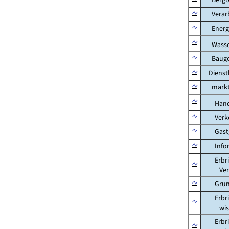
Verarb
Energi
Wasser
Bauge
Dienstl
marktbe
Hand
Verkeh
Gastg
Inform
Erbring
Versic
Grunds
Erbring
wissens
Erbring