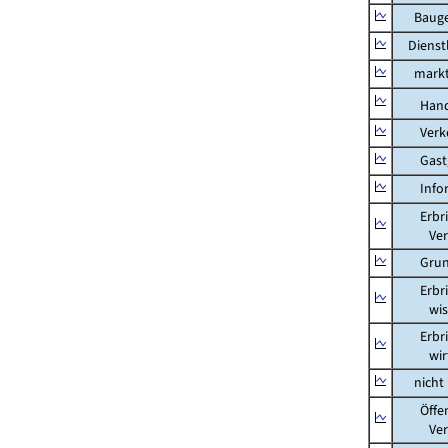
Bauge
Dienstl
marktbe
Hand
Verkeh
Gastg
Inform
Erbring
Versic
Grunds
Erbring
wissens
Erbring
wirtsch
nicht m
Öffentl
Verteid