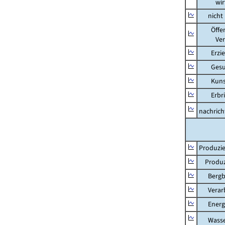
wirtsch
nicht m
Öffentl
Verteid
Erziehu
Gesundh
Kunst, 
Erbring
nachricht
Produzie
Produzi
Bergbau
Verarb
Energi
Wasser