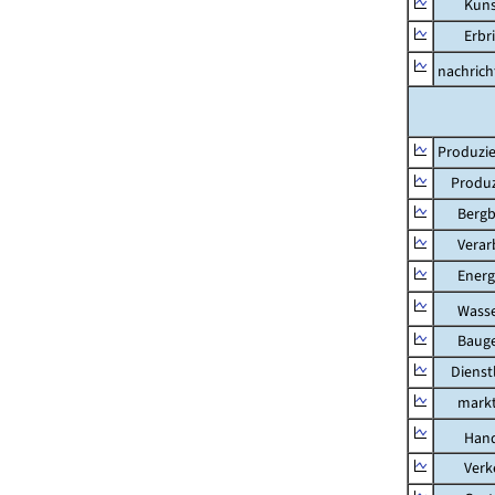
Kunst, 
Erbring
nachricht
Produzie
Produzi
Bergbau
Verarb
Energi
Wasser
Bauge
Dienstl
marktbe
Hand
Verkeh