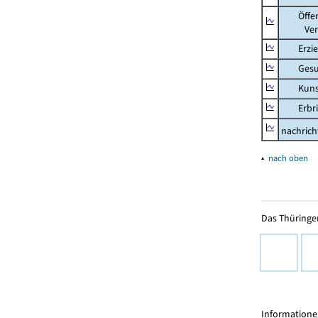
Öffentl
Verteid
Erziehu
Gesundh
Kunst, 
Erbring
nachricht
▴
nach oben
Das Thüringer
Informationen