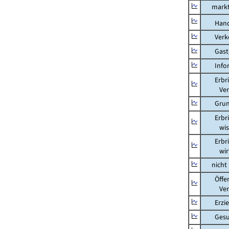
marktbe
Hand
Verkeh
Gastg
Inform
Erbring
Versic
Grunds
Erbring
wissens
Erbring
wirtsch
nicht m
Öffentl
Verteid
Erziehu
Gesundh