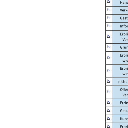
Hand
Verkeh
Gastg
Inform
Erbring
Versic
Grunds
Erbring
wissens
Erbring
wirtsch
nicht m
Öffentl
Verteid
Erziehu
Gesundh
Kunst, 
Erbring