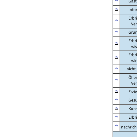
Gastg
Inform
Erbring
Versic
Grunds
Erbring
wissens
Erbring
wirtsch
nicht m
Öffentl
Verteid
Erziehu
Gesundh
Kunst, 
Erbring
nachricht