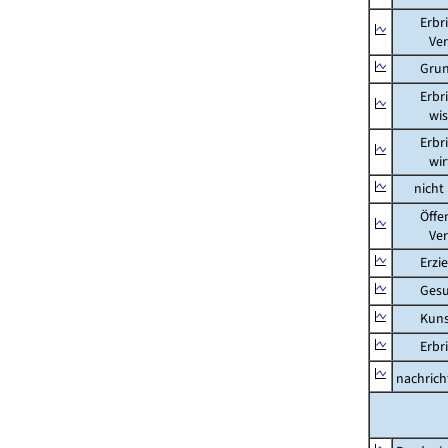
Erbring
Versic
Grunds
Erbring
wissens
Erbring
wirtsch
nicht m
Öffentl
Verteid
Erziehu
Gesundh
Kunst, 
Erbring
nachricht