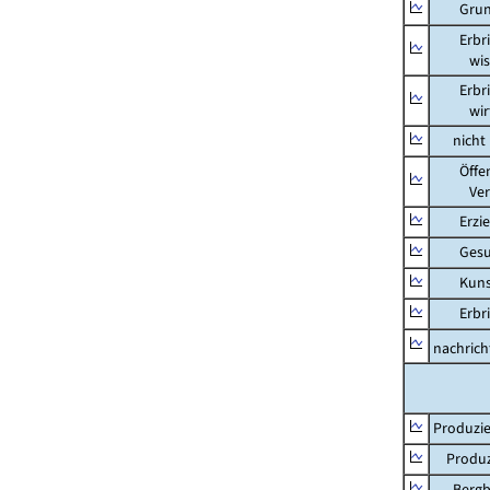
Grunds
Erbring
wissens
Erbring
wirtsch
nicht m
Öffentl
Verteid
Erziehu
Gesundh
Kunst, 
Erbring
nachricht
Produzie
Produzi
Bergbau