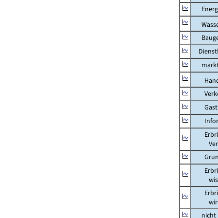
Energi
Wasser
Bauge
Dienstl
marktbe
Hand
Verkeh
Gastg
Inform
Erbring
Versic
Grunds
Erbring
wissens
Erbring
wirtsch
nicht m