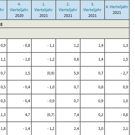
4.
1.
2.
3.
4. Vierteljahr
ahr
Vierteljahr
Vierteljahr
Vierteljahr
Vierteljahr
2021
2020
2021
2021
2021
ng
 0,9
- 0,8
- 1,1
1,2
1,4
1,3
 1,1
- 1,0
- 1,2
0,8
1,4
1,5
0,7
1,5
(0,9)
5,9
0,7
- 2,7
 0,5
- 0,4
- 1,0
0,7
0,8
0,9
 0,5
- 0,4
- 0,9
0,7
0,9
1,0
11,3
4,7
(0,7)
7,4
0,2
- 0,6
 1,8
- 1,4
- 1,2
2,4
3,0
2,1