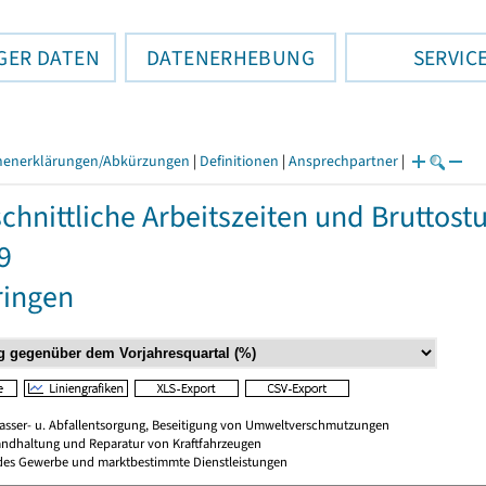
GER DATEN
DATENERHEBUNG
SERVIC
henerklärungen/Abkürzungen
|
Definitionen
|
Ansprechpartner
|
chnittliche Arbeitszeiten und Bruttos
9
ringen
wasser- u. Abfallentsorgung, Beseitigung von Umweltverschmutzungen
standhaltung und Reparatur von Kraftfahrzeugen
des Gewerbe und marktbestimmte Dienstleistungen