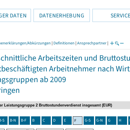
GER DATEN
DATENERHEBUNG
SERVIC
henerklärungen/Abkürzungen
|
Definitionen
|
Ansprechpartner
|
chnittliche Arbeitszeiten und Bruttos
itbeschäftigten Arbeitnehmer nach Wir
ngsgruppen ab 2009
ringen
B-S
B-N
B-F
B
C
D
E
G-S
G-N
G
H
F