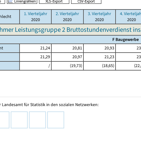
1. Vierteljahr
2. Vierteljahr
3. Vierteljahr
4. Viertelja
hlecht
2020
2020
2020
2020
hmer Leistungsgruppe 2 Bruttostundenverdienst in
F Baugewerbe
mt
21,24
20,81
20,93
23
21,29
20,97
21,23
23
/
(19,73)
(18,65)
(22
 Landesamt für Statistik in den sozialen Netzwerken: