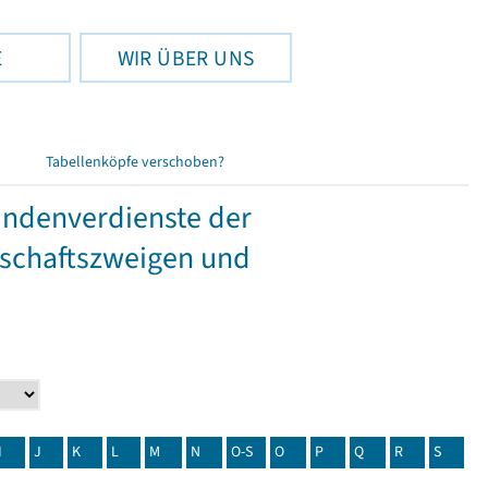
E
WIR ÜBER UNS
Tabellenköpfe verschoben?
tundenverdienste der
tschaftszweigen und
I
J
K
L
M
N
O-S
O
P
Q
R
S