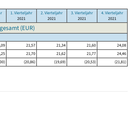
hr
1. Vierteljahr
2. Vierteljahr
3. Vierteljahr
4. Vierteljahr
2021
2021
2021
2021
sgesamt (EUR)
,09
21,57
21,34
21,60
24,08
,25
21,70
21,62
21,77
24,46
,00)
(20,86)
(19,69)
(20,53)
(21,81)